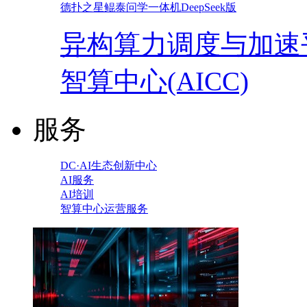
德扑之星鲲泰问学一体机DeepSeek版
异构算力调度与加速
智算中心(AICC)
服务
DC·AI生态创新中心
AI服务
AI培训
智算中心运营服务